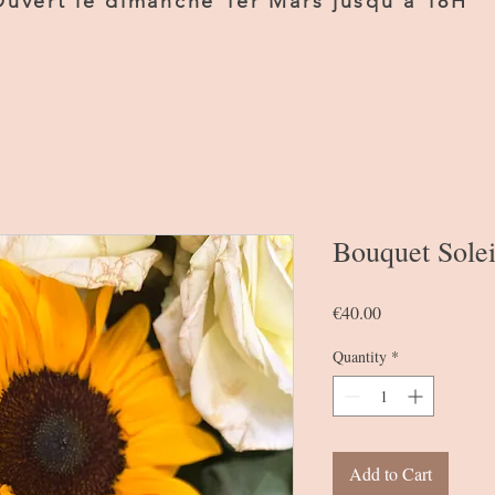
Ouvert le dimanche 1er Mars jusqu'a 18H
Bouquet Solei
Price
€40.00
Quantity
*
Add to Cart