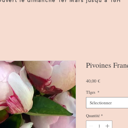
Ouvert le dimanche 1er Mars jusqu'a 18H
Pivoines Fran
Prix
40,00 €
TIges
*
Sélectionner
Quantité
*